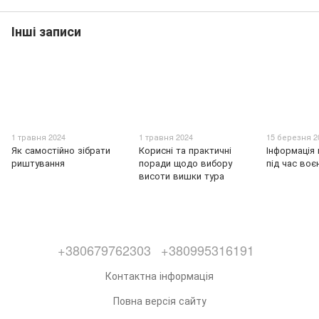
Інші записи
1 травня 2024
1 травня 2024
15 березня 2
Як самостійно зібрати
Корисні та практичні
Інформація
риштування
поради щодо вибору
під час воє
висоти вишки тура
+380679762303
+380995316191
Контактна інформація
Повна версія сайту