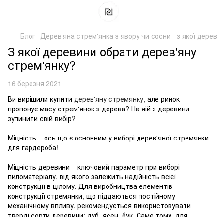
Блог
Дерев'яна стрем'янка з явору чи сосни - з якої дере
З якої деревини обрати дерев'яну
стрем'янку?
16 березня 2021
Ви вирішили купити
дерев'яну стремянку
, але ринок
пропонує масу стрем'янок з дерева? На яій з деревини
зупинити свій вибір?
Міцність – ось що є основним у виборі дерев'яної стремянки
для гардероба!
Міцність деревини – ключовий параметр при виборі
пиломатеріалу, від якого залежить надійність всієї
конструкції в цілому. Для виробництва елементів
конструкції стремянки, що піддаються постійному
механічному впливу, рекомендується використовувати
тверді сорти деревини: дуб, ясен, бук. Саме тому, для