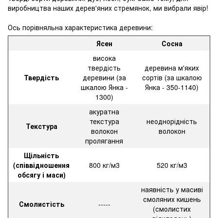
виробництва наших дерев'яних стремянок, ми вибрали явір!
Ось порівняльна характеристика деревини:
Ясен
Сосна
висока
твердість
деревина м'яких
Твердість
деревини (за
сортів (за шкалою
шкалою Янка -
Янка - 350-1140)
1300)
акуратна
текстура
неоднорідність
Текстура
волокон
волокон
пролягання
Щільність
(співвідношення
800 кг/м3
520 кг/м3
обсягу і маси)
наявність у масиві
смоляних кишень
Смолистість
-----
(смолистих