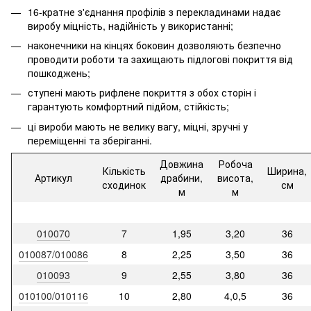
16-кратне з'єднання профілів з перекладинами надає
виробу міцність, надійність у використанні;
наконечники на кінцях боковин дозволяють безпечно
проводити роботи та захищають підлогові покриття від
пошкоджень;
ступені мають рифлене покриття з обох сторін і
гарантують комфортний підйом, стійкість;
ці вироби мають не велику вагу, міцні, зручні у
переміщенні та зберіганні.
Довжина
Робоча
Кількість
Ширина,
Артикул
драбини,
висота,
сходинок
см
м
м
010070
7
1,95
3,20
36
010087/010086
8
2,25
3,50
36
010093
9
2,55
3,80
36
010100/010116
10
2,80
4,0,5
36