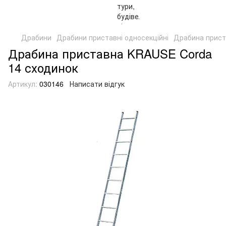
Драбини
Драбини приставні односекційні
Драбина прист
Драбина приставна KRAUSE Corda
14 сходинок
Артикул:
030146
Написати відгук