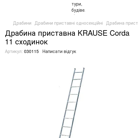
Драбини
Драбини приставні односекційні
Драбина прист
Драбина приставна KRAUSE Corda
11 сходинок
Артикул:
030115
Написати відгук