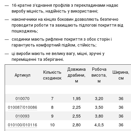
16-кратне з'єднання профілів з перекладинами надає
виробу міцність, надійність у використанні;
наконечники на кінцях боковин дозволяють безпечно
проводити роботи та захищають підлогові покриття від
пошкоджень;
сходинки мають рифлене покриття з обох сторін і
гарантують комфортний підйом, стійкість;
ці вироби мають не велику вагу, міцні, зручні у
переміщенні та зберіганні.
Довжина
Робоча
Кількість
Ширина,
Артикул
драбини,
висота,
сходинок
см
м
м
010070
7
1,95
3,20
36
010087/010086
8
2,25
3,50
36
010093
9
2,55
3,80
36
010100/010116
10
2,80
4,0,5
36