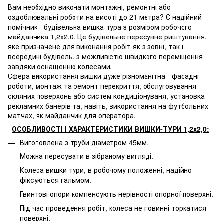
Вам необхідно виконати монтажні, ремонтні або
оздоблювальні роботи на висоті до 21 метра? Є надійний
помічник - будівельна вишка-тура з розміром робочого
майданчика 1,2х2,0. Це будівельне пересувне риштування,
яке призначене для виконання робіт як з зовні, так і
всередині будівель, з можливістю швидкого переміщення
завдяки оснащенню колесами.
Сфера використання вишки дуже різноманітна - фасадні
роботи, монтаж та ремонт перекриття, обслуговування
скляних поверхонь або систем кондиціонуваня, установка
рекламних банерів та, навіть, використання на футбольних
матчах, як майданчик для оператора.
ОСОБЛИВОСТІ І ХАРАКТЕРИСТИКИ ВИШКИ-ТУРИ 1,2х2,0:
Виготовлена з труби діаметром 45мм.
Можна пересувати в зібраному вигляді.
Колеса вишки тури, в робочому положенні, надійно
фіксуються гальмом.
Гвинтові опори компенсують нерівності опорної поверхні.
Під час проведення робіт, колеса не повинні торкатися
поверхні.