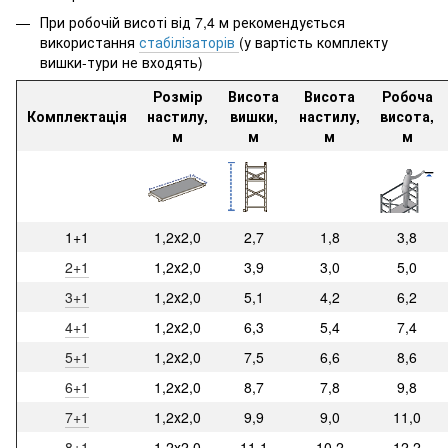
При робочій висоті від 7,4 м рекомендується
використання
стабілізаторів
(у вартість комплекту
вишки-тури не входять)
Розмір
Висота
Висота
Робоча
Комплектація
настилу,
вишки,
настилу,
висота,
м
м
м
м
1+1
1,2х2,0
2,7
1,8
3,8
2+1
1,2х2,0
3,9
3,0
5,0
3+1
1,2х2,0
5,1
4,2
6,2
4+1
1,2х2,0
6,3
5,4
7,4
5+1
1,2х2,0
7,5
6,6
8,6
6+1
1,2х2,0
8,7
7,8
9,8
7+1
1,2х2,0
9,9
9,0
11,0
8+1
1,2х2,0
11,1
10,2
12,2