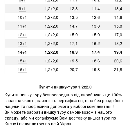
9+1
1,2х2,0
12,3
11,4
13,4
10+1
1,2х2,0
13,5
12,6
14,6
11+1
1,2х2,0
14,7
13,8
15,8
12+1
1,2х2,0
15,9
15,0
17,0
13+1
1,2х2,0
17,1
16,2
18,2
14+1
1,2х2,0
18,3
17,4
19,4
15+1
1,2х2,0
19,5
18,6
20,6
16+1
1,2х2,0
20,7
19,8
21,8
Купити вишку-туру 1,2х2,0
Купити вишку туру безпосередньо від виробника - це 100%
гарантія якості, наявність сертифікатів, ціна без роздрібної
націнки та професійна допомога у виборі комплектації!
Ви можете забрати вишку туру самовивозом з нашого
складу, або ми організуємо Вам
доставку
вишки тури по
Києву і післяплатою по всій Україні.