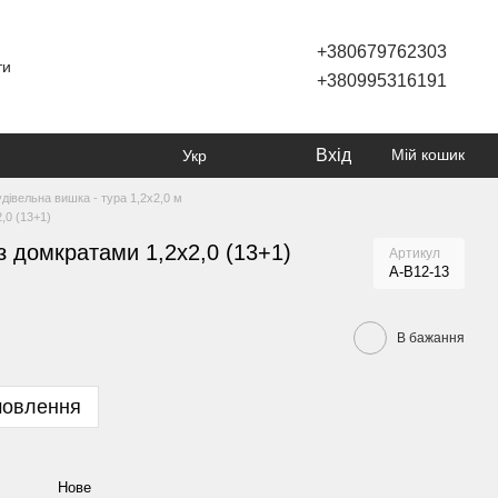
+380679762303
ти
+380995316191
Вхід
Мій кошик
Укр
дівельна вишка - тура 1,2х2,0 м
,0 (13+1)
з домкратами 1,2х2,0 (13+1)
Артикул
А-В12-13
В бажання
мовлення
Нове