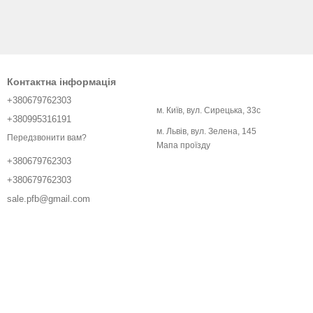
Контактна інформація
+380679762303
м. Київ, вул. Сирецька, 33с
+380995316191
м. Львів, вул. Зелена, 145
Передзвонити вам?
Мапа проїзду
+380679762303
+380679762303
sale.pfb@gmail.com