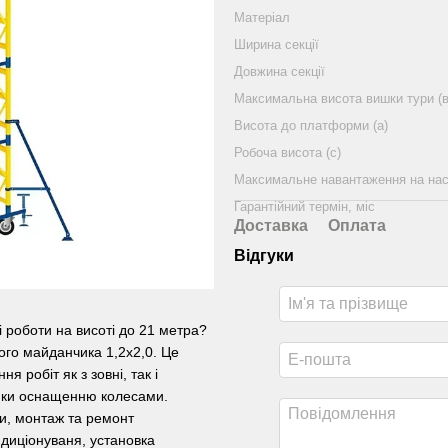
Матеріал
Ширина секції
Довжина секції
Максимальна висота вишки тури (в
Висота до платформи (а)
Робоча висота (с)
Максимальне навантаження на на
Гарантійний термін, міс
Доставка
Оплата
Відгуки
 роботи на висоті до 21 метра?
ого майданчика 1,2х2,0. Це
 робіт як з зовні, так і
дяки оснащенню колесами.
и, монтаж та ремонт
диціонуваня, установка