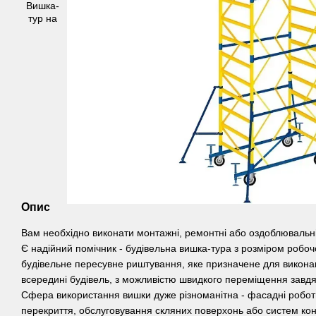
Опис
Вам необхідно виконати монтажні, ремонтні або оздоблювальні
Є надійний помічник - будівельна вишка-тура з розміром робоч
будівельне пересувне риштування, яке призначене для виконання
всередині будівель, з можливістю швидкого переміщення зав
Сфера використання вишки дуже різноманітна - фасадні робот
перекриття, обслуговування скляних поверхонь або систем кон