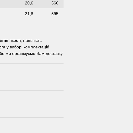
20,6
566
21,8
595
тія якості, наявність
га у виборі комплектації!
або ми організуємо Вам
доставку