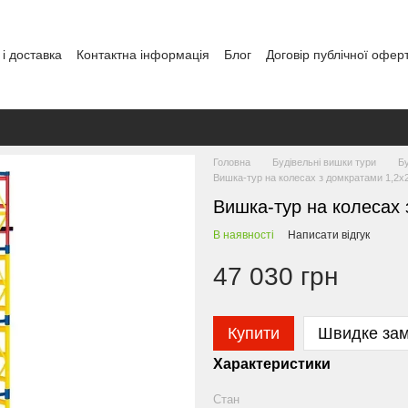
і доставка
Контактна інформація
Блог
Договір публічної офер
Головна
Будівельні вишки тури
Бу
Вишка-тур на колесах з домкратами 1,2х2
Вишка-тур на колесах 
В наявності
Написати відгук
47 030 грн
Купити
Швидке за
Характеристики
Стан