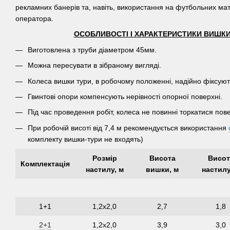
рекламних банерів та, навіть, використання на футбольних ма
оператора.
ОСОБЛИВОСТІ І ХАРАКТЕРИСТИКИ ВИШКИ-Т
Виготовлена з труби діаметром 45мм.
Можна пересувати в зібраному вигляді.
Колеса вишки тури, в робочому положенні, надійно фіксую
Гвинтові опори компенсують нерівності опорної поверхні.
Під час проведення робіт, колеса не повинні торкатися пове
При робочій висоті від 7,4 м рекомендується використання
комплекту вишки-тури не входять)
Розмір
Висота
Висот
Комплектація
настилу, м
вишки, м
настилу
1+1
1,2х2,0
2,7
1,8
2+1
1,2х2,0
3,9
3,0