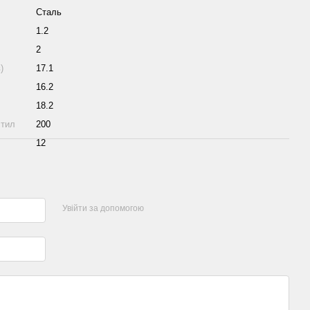
Сталь
1.2
2
)
17.1
16.2
18.2
стил
200
12
Увійти за допомогою