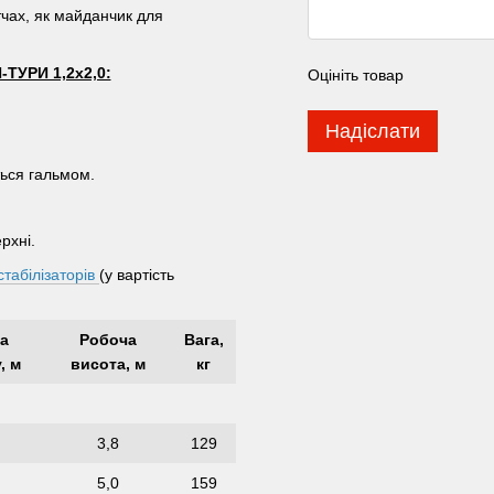
тчах, як майданчик для
УРИ 1,2х2,0:
Оцініть товар
Надіслати
ться гальмом.
рхні.
стабілізаторів
(у вартість
а
Робоча
Вага,
, м
висота, м
кг
3,8
129
5,0
159