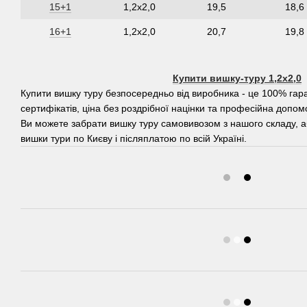
15+1
1,2х2,0
19,5
18,6
16+1
1,2х2,0
20,7
19,8
Купити вишку-туру 1,2х2,0
Купити вишку туру безпосередньо від виробника - це 100% гаран
сертифікатів, ціна без роздрібної націнки та професійна допомо
Ви можете забрати вишку туру самовивозом з нашого складу, 
вишки тури по Києву і післяплатою по всій Україні.