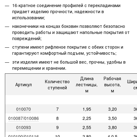
16-кратное соединение профилей с перекладинами
придает изделию прочности, надежности в
использовании;
наконечники на концах боковин позволяют безопасно
проводить работы и защищают напольные покрытия от
повреждений;
ступени имеют рифленое покрытие с обеих сторон и
гарантируют комфортный подъем, устойчивость;
эти изделия имеют не большой вес, прочны, удобны в
перемещении и хранении.
Длина
Рабочая
Количество
Шир
Артикул
лестницы,
высота,
ступеней
с
м
м
010070
7
1,95
3,20
3
010087/010086
8
2,25
3,50
3
010093
9
2,55
3,80
3
010100/010116
10
2,80
4,0,5
3