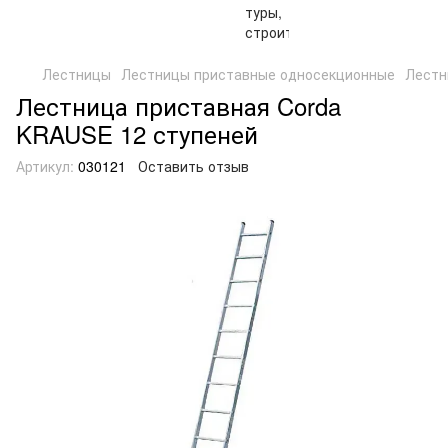
Лестницы
Лестницы приставные односекционные
Лестн
Лестница приставная Corda
KRAUSE 12 ступеней
Артикул:
030121
Оставить отзыв