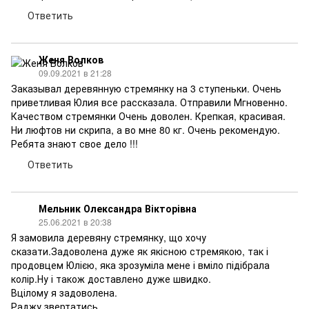
Ответить
Женя Волков
09.09.2021 в 21:28
Заказывал деревянную стремянку на 3 ступеньки. Очень
приветливая Юлия все рассказала. Отправили Мгновенно.
Качеством стремянки Очень доволен. Крепкая, красивая.
Ни люфтов ни скрипа, а во мне 80 кг. Очень рекомендую.
Ребята знают свое дело !!!
Ответить
Мельник Олександра Вікторівна
25.06.2021 в 20:38
Я замовила деревяну стремянку, що хочу
сказати.Задоволена дуже як якісною стремякою, так і
продовцем Юлією, яка зрозуміла мене і вміло підібрала
колір.Ну і також доставлено дуже швидко.
Вцілому я задоволена.
Раджу звертатись.