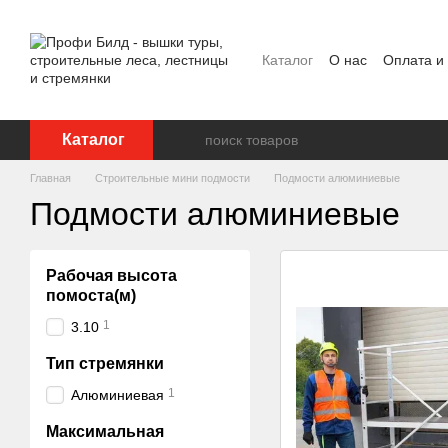
Перейти к основному контенту
Каталог
О нас
Оплата и
Отзывы о магазине
Каталог
Главная
Строительные мини подмости
Подмости алюминиевые
Подмости алюминиевые
Рабочая высота
помоста(м)
1
3.10
Тип стремянки
1
Алюминиевая
Максимальная