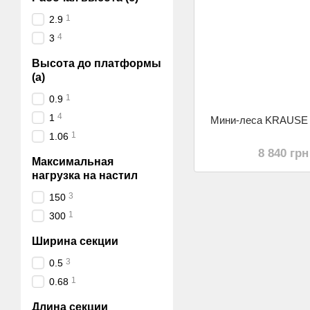
1
2.9
4
3
Высота до платформы
(а)
1
0.9
4
1
Мини-леса KRAUSE 
1
1.06
8 840 грн
Максимальная
нагрузка на настил
3
150
1
300
Ширина секции
3
0.5
1
0.68
Длина секции