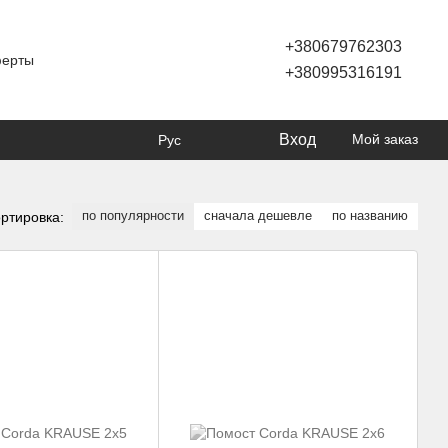
+380679762303
ферты
+380995316191
Вход
Мой заказ
Рус
по популярности
сначала дешевле
по названию
ртировка: