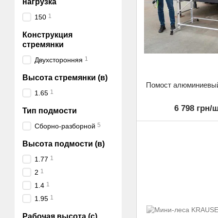
нагрузка
1
150
Конструкция
стремянки
1
Двухсторонняя
Высота стремянки (в)
Помост алюминиев
1
1.65
6 798 грн/ш
Тип подмости
5
Сборно-разборной
Высота подмости (в)
1
1.77
1
2
1
1.4
1
1.95
Рабочая высота (с)