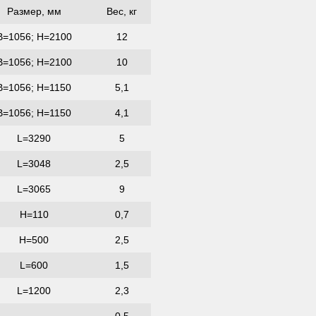
Размер, мм
Вес, кг
В=1056; Н=2100
12
В=1056; Н=2100
10
В=1056; Н=1150
5,1
В=1056; Н=1150
4,1
L=3290
5
L=3048
2,5
L=3065
9
H=110
0,7
H=500
2,5
L=600
1,5
L=1200
2,3
-
0,5