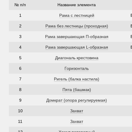
№ п/п
Название элемента
1
Рама с лестницей
2
Рама без лестницы (проходная)
3
Рама завершающая П-образная
4
Рама завершающая L-образная
5
Диагональ крестовина
6
Горизонталь
7
Ригель (балка настила)
8
Пята (башмак)
9
Домкрат (опора регулируемая)
10
Захват
11
Захват
12
Хомут поворотный