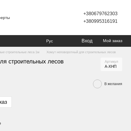
+380679762303
ферты
+380995316191
Вход
Мой заказ
Рус
ые строительные леса 1м
Хомут неповоротный для строительных лесов
ля строительных лесов
Артикул
А-ХНП
В желания
каз
е