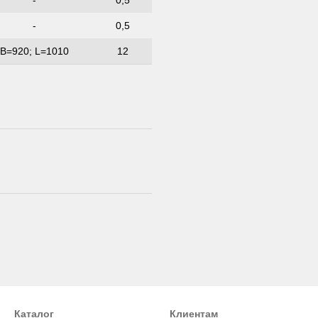
-
0,5
B=920; L=1010
12
Каталог
Клиентам