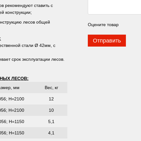
ов рекомендуют ставить с
ей конструкции;
онструкцию лесов общей
Оцените товар
:
Отправить
ственной стали Ø 42мм, с
вает срок эксплуатации лесов.
НЫХ ЛЕСОВ:
азмер, мм
Вес, кг
056; Н=2100
12
056; Н=2100
10
056; Н=1150
5,1
056; Н=1150
4,1