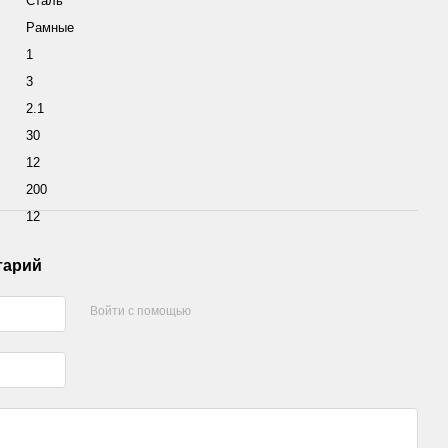
Сталь
Рамные
1
3
2.1
30
12
200
12
тарий
Войти с помощью