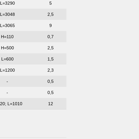
L=3290
5
L=3048
2,5
L=3065
9
H=110
0,7
H=500
2,5
L=600
1,5
L=1200
2,3
-
0,5
-
0,5
20; L=1010
12