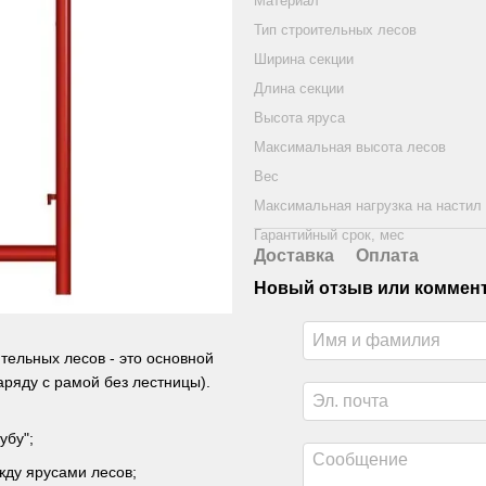
Материал
Тип строительных лесов
Ширина секции
Длина секции
Высота яруса
Максимальная высота лесов
Вес
Максимальная нагрузка на настил
Гарантийный срок, мес
Доставка
Оплата
Новый отзыв или коммен
тельных лесов - это основной
ряду с рамой без лестницы).
убу";
ду ярусами лесов;