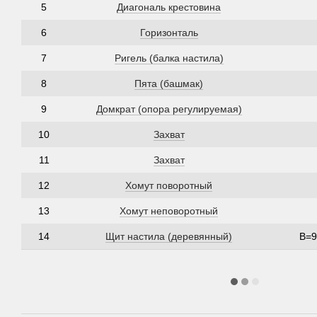
5
Диагональ крестовина
6
Горизонталь
7
Ригель (балка настила)
8
Пята (башмак)
9
Домкрат (опора регулируемая)
10
Захват
11
Захват
12
Хомут поворотный
13
Хомут неповоротный
14
Щит настила (деревянный)
B=9