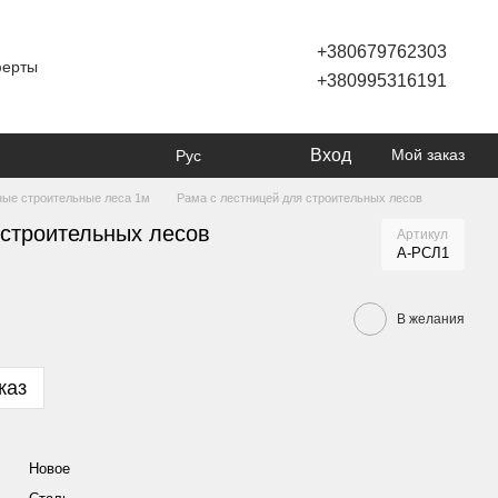
+380679762303
ферты
+380995316191
Вход
Мой заказ
Рус
ые строительные леса 1м
Рама с лестницей для строительных лесов
 строительных лесов
Артикул
А-РСЛ1
В желания
каз
Новое