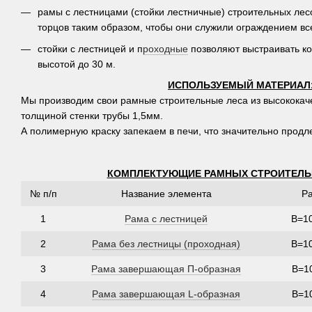
рамы с лестницами (стойки лестничные) строительных лес
торцов таким образом, чтобы они служили ограждением вс
стойки с лестницей и п
роходные
позволяют выстраивать к
высотой до 30 м.
ИСПОЛЬЗУЕМЫЙ МАТЕРИАЛ
Мы производим свои рамные строительные леса из высококаче
толщиной стенки трубы 1,5мм.
А полимерную краску запекаем в печи, что значительно продле
КОМПЛЕКТУЮЩИЕ РАМНЫХ СТРОИТЕЛЬ
№ п/п
Название элемента
Р
1
Рама с лестницей
В=1
2
Рама без лестницы (проходная)
В=1
3
Рама завершающая П-образная
В=1
4
Рама завершающая L-образная
В=1