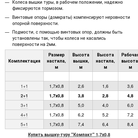
Колеса вышки туры, в рабочем положении, надежно
фиксируются тормозом.
Винтовые опоры (домкраты) компенсируют неровности
опорной поверхности.
Подмости, с помощью винтовых опор, должны быть
установлены так, чтобы колеса не касались
поверхности на 2мм.
Размер
Высота
Высота
Рабоча
Комплектация
настила,
вышки,
настила,
высота
м
м
м
м
1+1
1,7х0,8
2,6
1,6
3,6
2+1
1,7х0,8
3,8
2,8
4,8
3+1
1,7х0,8
5,0
4,0
6,0
4+1
1,7х0,8
6,2
5,2
7,2
5+1
1,7х0,8
7,4
6,4
8,4
Купить вышку-туру "Компакт" 1
,7х0,8