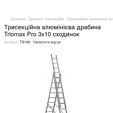
Драбини
Драбини трисекційні
Трисекційна алюмінієва др
Трисекційна алюмінієва драбина
Triomax Pro 3x10 сходинок
Артикул:
TS190
Написати відгук