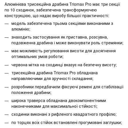
Алюмінієва трисекційна драбина Triomax Pro має три секції
по 10 сходинок, забезпечена трансформуючею
конструкцією, що надає виробу більшої практичності:
модель забезпечена трьома секціями виконаними з
алюмінію;
знаходить застосування як приставна, розсувна,
подовженна драбина і може виконувати роль стремянки;
має можливість регулювання висоти для досягнення
оптимальних умов роботи;
червона мітка на сходинці вказує на безпечну висоту;
трисекційна драбина Triomax Pro обладнана
направляючими для зручності складання;
розробники передбачили фіксуючі ремені для стабілізації
положення драбини;
широка траверса обладнана двокомпонентними
наконечниками для максимальної стійкості;
сходинки виконані з рифленого квадратного профілю;
по торцях всіх стійок встановлені прогумовані заглушки;