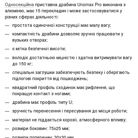
Односекційна
приставна драбина Unomax Pro виконана з
алюмінію, має 15 перекладин і може застосовуватися у
різних сферах діяльності:
простота одиночної конструкції має малу вагу;
компактність драбини дозволяє зручно працювати у
вузьких отворах;
є мітка безпечної висоти;
володіє достатньою міцністю і здатна витримувати вагу
до 150 кг;
спеціальні заглушки забезпечують безпеку і оберігають
підлогові покриття від пошкоджень;
квадратний профіль сходинок має рифлення, що
покращує контакт з ногами;
драбина має профіль типу U;
зручність перенесення і пересування до місця роботи;
матеріал не піддається корозії, атмосферного впливу;
розміри боковин: 75x25 мм;
розміри поперечин: 30x30 мм