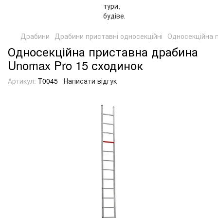
Драбини
Драбини приставні односекційні
Односекційна 
Односекційна приставна драбина
Unomax Pro 15 сходинок
Артикул:
T0045
Написати відгук