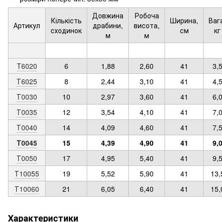
Довжина
Робоча
Кількість
Ширина,
Ваг
Артикул
драбини,
висота,
сходинок
см
кг
м
м
T6020
6
1,88
2,60
41
3,
Т6025
8
2,44
3,10
41
4,
Т0030
10
2,97
3,60
41
6,
Т0035
12
3,54
4,10
41
7,
Т0040
14
4,09
4,60
41
7,
Т0045
15
4,39
4,90
41
9,
Т0050
17
4,95
5,40
41
9,
Т10055
19
5,52
5,90
41
13,
Т10060
21
6,05
6,40
41
15,
Характеристики