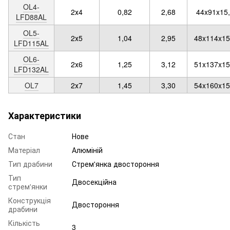
OL4-
2х4
0,82
2,68
44x91x15
LFD88AL
OL5-
2х5
1,04
2,95
48x114x15
LFD115AL
OL6-
2х6
1,25
3,12
51x137x15
LFD132AL
OL7
2х7
1,45
3,30
54x160x15
Характеристики
Стан
Нове
Матеріал
Алюміній
Тип драбини
Стрем'янка двостороння
Тип
Двосекційна
стрем'янки
Конструкція
Двостороння
драбини
Кількість
3