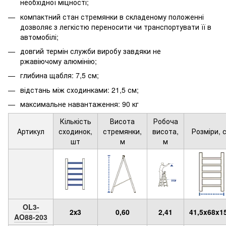
необхідної міцності;
компактний стан стремянки в складеному положенні
дозволяє з легкістю переносити чи транспортувати її в
автомобілі;
довгий термін служби виробу завдяки не
ржавіючому алюмінію;
глибина щабля: 7,5 см;
відстань між сходинками: 21,5 см;
максимальне навантаження: 90 кг
Кількість
Висота
Робоча
Артикул
сходинок,
стремянки,
висота,
Розміри, 
шт
м
м
OL3-
2х3
0,60
2,41
41,5x68x1
AO88-203