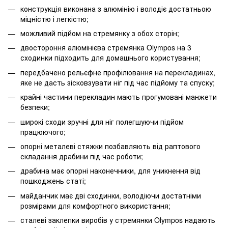
конструкція виконана з алюмінію і володіє достатньою
міцністю і легкістю;
можливий підйом на стремянку з обох сторін;
двостороння алюмінієва стремянка Olympos на 3
сходинки підходить для домашнього користування;
передбачено рельєфне профілювання на перекладинах,
яке не дасть зісковзувати ніг під час підйому та спуску;
крайні частини перекладин мають прогумовані манжети
безпеки;
широкі сходи зручні для ніг полегшуючи підйом
працюючого;
опорні металеві стяжки позбавляють від раптового
складання драбини під час роботи;
драбина має опорні наконечники, для уникнення від
пошкоджень статі;
майданчик має дві сходинки, володіючи достатніми
розмірами для комфортного використання;
сталеві заклепки виробів у стремянки Olympos надають