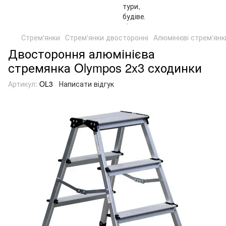
Стрем'янки
Стрем'янки двосторонні
Алюмінієві стрем'янк
Двостороння алюмінієва
стремянка Olympos 2x3 сходинки
Артикул:
OL3
Написати відгук