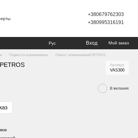
+380679762303
ферты
+380995316191
Вход
Мой заказ
Рус
ти
Подмости алюминиевые
Помост алюминиевый PETROS
 PETROS
Артикул
VAS300
В желания
каз
вое