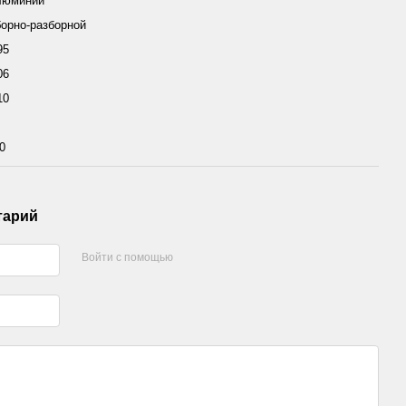
люминий
орно-разборной
95
06
10
0
тарий
Войти с помощью