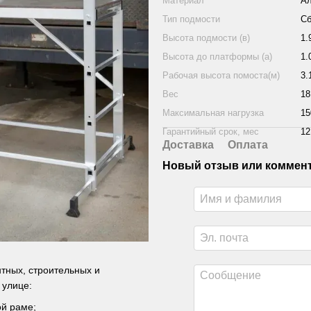
Материал
А
Тип подмости
Сб
Высота подмости (в)
1.
Высота до платформы (а)
1.
Рабочая высота помоста(м)
3.
Вес
18
Максимальная нагрузка
15
Гарантийный срок, мес
12
Доставка
Оплата
Новый отзыв или коммен
ных, строительных и
 улице:
ой раме;