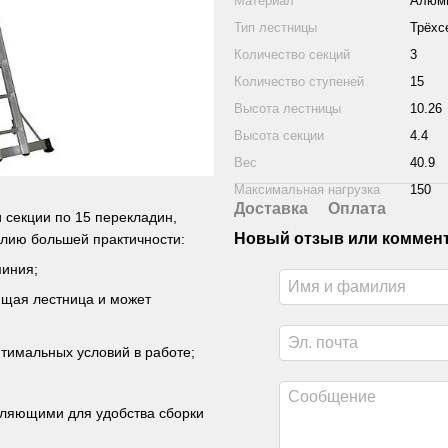
Материал
Алюм
Тип лестницы
Трёхс
Количество секций
3
Количество ступеней
15
Высота лестницы
10.26
Высота секции
4.4
Вес
40.9
Максимальная нагрузка
150
Доставка
Оплата
 секции по 15 перекладин,
Новый отзыв или коммен
лию большей практичности:
миния;
ющая лестница и может
тимальных условий в работе;
вляющими для удобства сборки