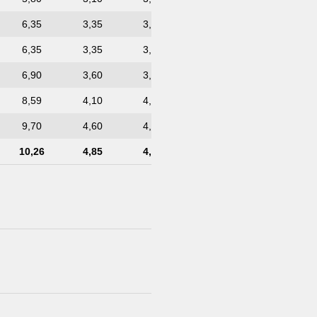
6,35
3,35
3,35
4,80
6,55
6,35
3,35
3,35
4,80
6,55
6,90
3,60
3,60
5,20
7,10
8,59
4,10
4,10
6,20
8,70
9,70
4,60
4,60
7,00
9,70
10,26
4,85
4,85
7,40
11,2
4