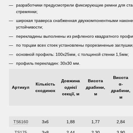
разработчики предусмотрели фиксирующие ремни для ст
стремянки;
широкая траверса снабженная двухкомпонентными након
устойчивости;
перекладины выполнены из рифленого квадратного профи
по торцам всех стоек установлены прорезиненые заглушки
основной профиль: 100х25мм, с толщиной стенки 1,5мм;
профиль перекладин: 30х30 мм.
Висота
Довжина
Висота
Кількість
α-
Артикул
однієї
драбини,
сходинок
драбини,
секції, м
м
м
TS6160
3х6
1,88
1,77
2,84
TS175
3х8
2,44
2,30
3,90