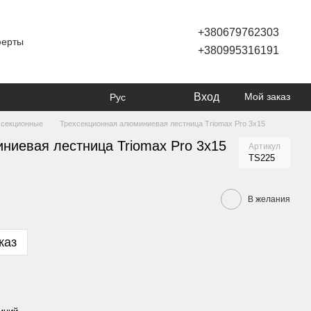
+380679762303
ферты
+380995316191
Вход
Мой заказ
Рус
хсекционные
Трехсекционная алюминиевая лестница Triomax Pro 3x15
ниевая лестница Triomax Pro 3x15
Артикул
TS225
В желания
каз