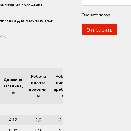
абилизации положения
Оцените товар
ечниками для максимальной
Отправить
ля;
;
Робоча
Робоча
Робоча
Робоча
Довжина
висота
висота
висота
загальна
загальна,
(α-
драбини,
драбини,
висота,
м
драбина),
м
м
м
м
4,12
2,6
2,60
3,40
4,40
5,80
3,10
3,10
4,40
6,00