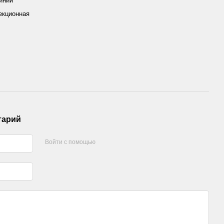
иний
екционная
тарий
Войти с помощью