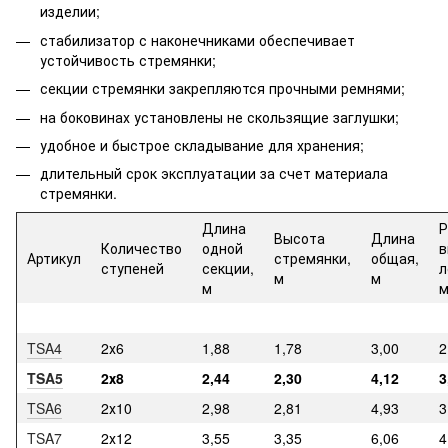
изделии;
стабилизатор с наконечниками обеспечивает
устойчивость стремянки;
секции стремянки закрепляются прочными ремнями;
на боковинах установлены не скользящие заглушки;
удобное и быстрое складывание для хранения;
длительный срок эксплуатации за счет материала
стремянки.
Длина
Р
Высота
Длина
Количество
одной
в
Артикул
стремянки,
общая,
ступеней
секции,
л
м
м
м
TSA4
2х6
1,88
1,78
3,00
2
TSA5
2х8
2,44
2,30
4,12
3
TSA6
2х10
2,98
2,81
4,93
3
TSA7
2х12
3,55
3,35
6,06
4