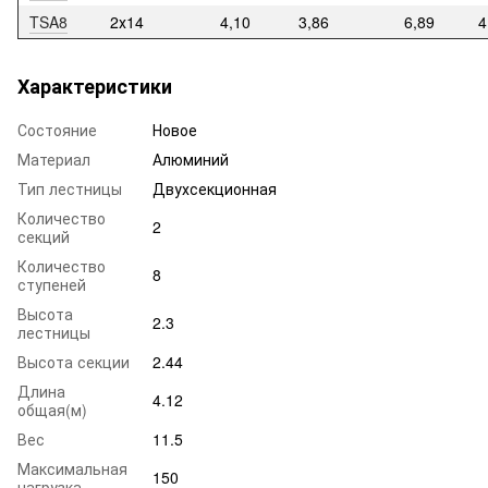
TSA8
2х14
4,10
3,86
6,89
4
Характеристики
Состояние
Новое
Материал
Алюминий
Тип лестницы
Двухсекционная
Количество
2
секций
Количество
8
ступеней
Высота
2.3
лестницы
Высота секции
2.44
Длина
4.12
общая(м)
Вес
11.5
Максимальная
150
нагрузка