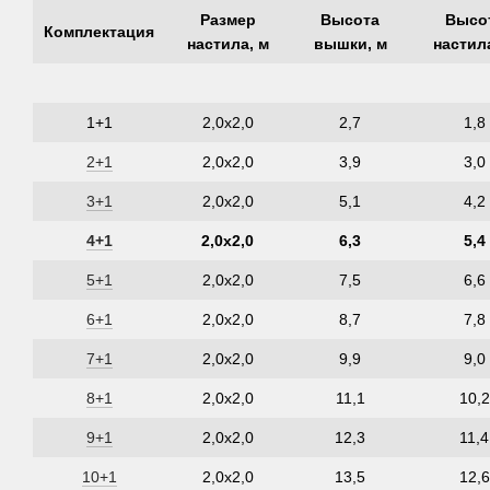
Размер
Высота
Высо
Комплектация
настила, м
вышки, м
настил
1+1
2,0х2,0
2,7
1,8
2+1
2,0х2,0
3,9
3,0
3+1
2,0х2,0
5,1
4,2
4+1
2,0х2,0
6,3
5,4
5+1
2,0х2,0
7,5
6,6
6+1
2,0х2,0
8,7
7,8
7+1
2,0х2,0
9,9
9,0
8+1
2,0х2,0
11,1
10,2
9+1
2,0х2,0
12,3
11,4
10+1
2,0х2,0
13,5
12,6