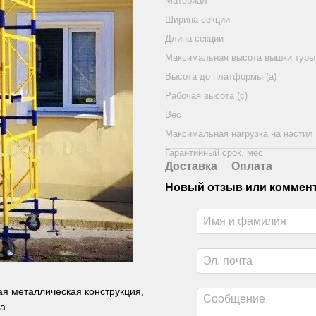
Материал
Ширина секции
Длина секции
Максимальная высота вышки туры 
Высота до платформы (а)
Рабочая высота (с)
Вес
Максимальная нагрузка на настил
Гарантийный срок, мес
Доставка
Оплата
Новый отзыв или коммен
я металлическая конструкция,
а.