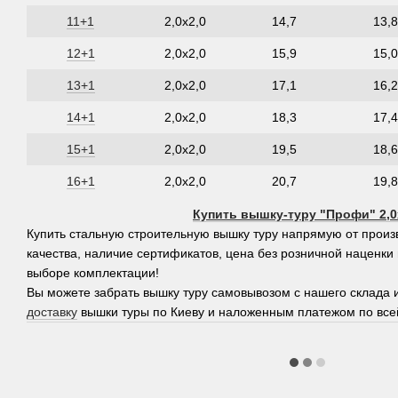
11+1
2,0х2,0
14,7
13,8
12+1
2,0х2,0
15,9
15,0
13+1
2,0х2,0
17,1
16,2
14+1
2,0х2,0
18,3
17,4
15+1
2,0х2,0
19,5
18,6
16+1
2,0х2,0
20,7
19,8
Купить вышку-туру "Профи" 2,0
Купить стальную строительную вышку туру напрямую от произ
качества, наличие сертификатов, цена без розничной наценк
выборе комплектации!
Вы можете забрать вышку туру самовывозом с нашего склада 
доставку
вышки туры по Киеву и наложенным платежом по все