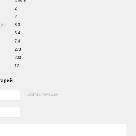
Сталь
2
2
(в)
6.3
5.4
7.4
273
200
12
тарий
Войти с помощью