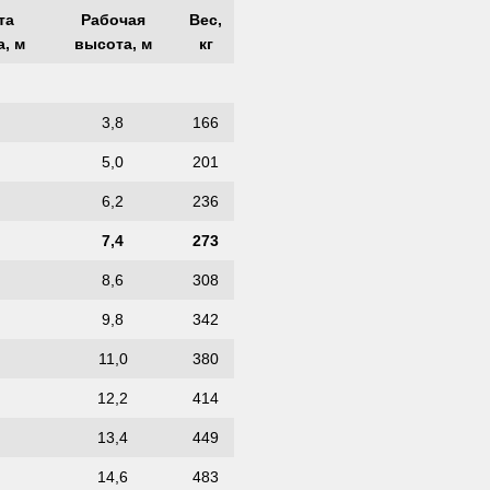
та
Рабочая
Вес,
а, м
высота, м
кг
3,8
166
5,0
201
6,2
236
7,4
273
8,6
308
9,8
342
11,0
380
12,2
414
13,4
449
14,6
483