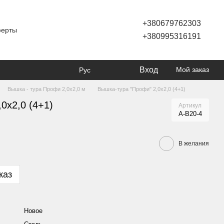
+380679762303
ферты
+380995316191
Вход
Мой заказ
Рус
Вышка - тура Профи 2,0х2,0 м
Вышка-тура "Профи" 2,0х2,0 (4+1)
0х2,0 (4+1)
Артикул
А-В20-4
В желания
каз
Новое