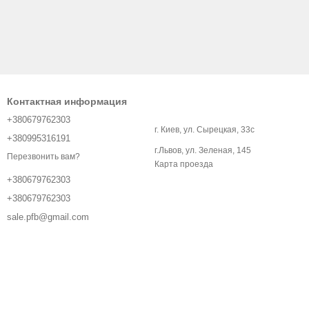
Контактная информация
+380679762303
г. Киев, ул. Сырецкая, 33с
+380995316191
г.Львов, ул. Зеленая, 145
Перезвонить вам?
Карта проезда
+380679762303
+380679762303
sale.pfb@gmail.com