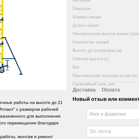
Материал
Покрытие
Ширина секции
Длина секции
Максимальная высота вышки туры 
Количество секций
Высота до платформы (а)
Рабочая высота (с)
Вес
Максимальная нагрузка на настил
Гарантийный срок, мес
Доставка
Оплата
Новый отзыв или коммен
очные работы на высоте до 21
Атлант" с размером рабочей
назначенного для выполнения
трого перемещения благодаря
работы, монтаж и ремонт