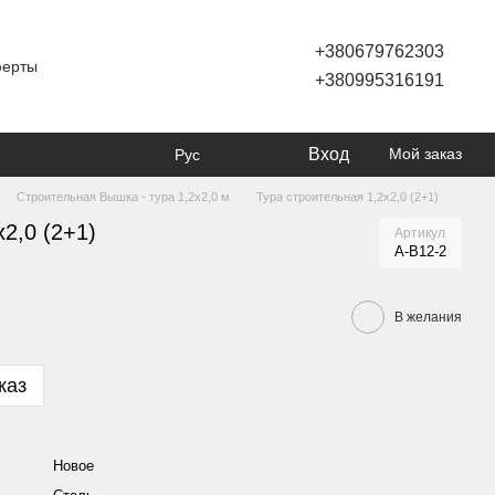
+380679762303
ферты
+380995316191
Вход
Мой заказ
Рус
Строительная Вышка - тура 1,2х2,0 м
Тура строительная 1,2х2,0 (2+1)
2,0 (2+1)
Артикул
А-В12-2
В желания
каз
Новое