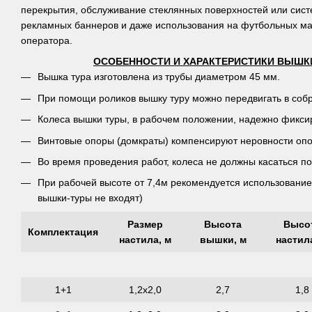
перекрытия, обслуживание стеклянных поверхностей или сист
рекламных баннеров и даже использования на футбольных ма
оператора.
ОСОБЕННОСТИ И ХАРАКТЕРИСТИКИ ВЫШКИ-
Вышка тура изготовлена из трубы диаметром 45 мм.
При помощи роликов вышку туру можно передвигать в cоб
Колеса вышки туры, в рабочем положении, надежно фикси
Винтовые опоры (домкраты) компенсируют неровности опо
Во время проведения работ, колеса не должны касаться по
При рабочей высоте от 7,4м рекомендуется использование
вышки-туры не входят)
Размер
Высота
Высо
Комплектация
настила, м
вышки, м
настил
1+1
1,2х2,0
2,7
1,8