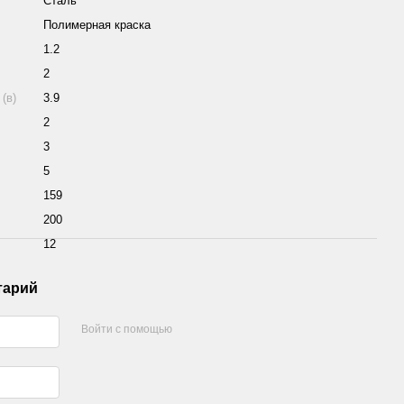
Сталь
Полимерная краска
1.2
2
(в)
3.9
2
3
5
159
200
12
тарий
Войти с помощью