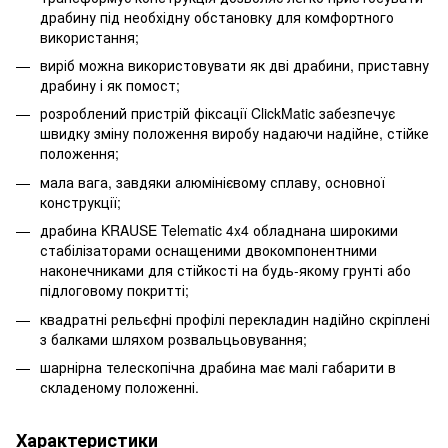
драбину під необхідну обстановку для комфортного
використання;
виріб можна використовувати як дві драбини, приставну
драбину і як помост;
розроблений пристрій фіксації ClickMatic забезпечує
швидку зміну положення виробу надаючи надійне, стійке
положення;
мала вага, завдяки алюмінієвому сплаву, основної
конструкції;
драбина KRAUSE Telematic 4x4 обладнана широкими
стабілізаторами оснащеними двокомпонентними
наконечниками для стійкості на будь-якому грунті або
підлоговому покритті;
квадратні рельєфні профілі перекладин надійно скріплені
з балками шляхом розвальцьовування;
шарнірна телескопічна драбина має малі габарити в
складеному положенні.
Характеристики