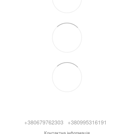
+380679762303
+380995316191
Контактна інформація