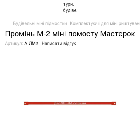
Будівельні міні підмостки
Комплектуючі для міні риштува
Промінь М-2 міні помосту Мастєрок
Артикул:
А-ЛМ2
Написати відгук