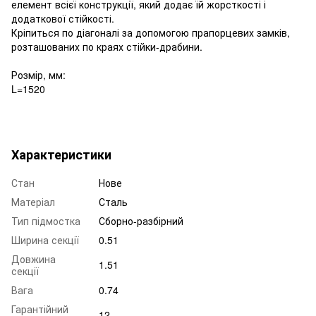
елемент всієї конструкції, який додає їй жорсткості і
додаткової стійкості.
Кріпиться по діагоналі за допомогою прапорцевих замків,
розташованих по краях стійки-драбини.
Розмір, мм:
L=1520
Характеристики
Стан
Нове
Матеріал
Сталь
Тип підмостка
Сборно-разбірний
Ширина секції
0.51
Довжина
1.51
секції
Вага
0.74
Гарантійний
12