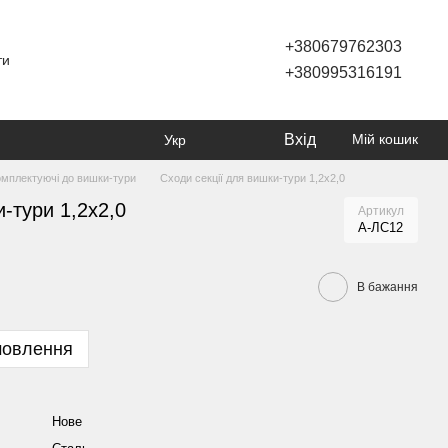
+380679762303
ти
+380995316191
Вхід
Мій кошик
Укр
омплектуючі до вишки-тури
Сходи секції для вишки-тури 1,2х2,0
-тури 1,2х2,0
Артикул
А-ЛС12
В бажання
мовлення
Нове