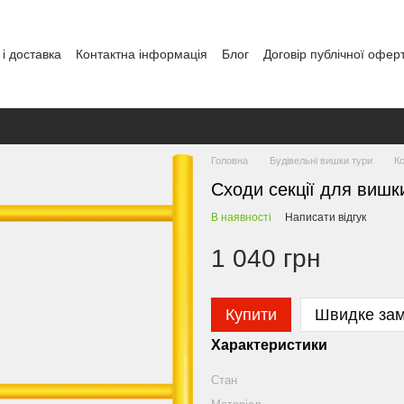
і доставка
Контактна інформація
Блог
Договір публічної офер
Головна
Будівельні вишки тури
К
Сходи секції для вишки
В наявності
Написати відгук
1 040 грн
Купити
Швидке за
Характеристики
Стан