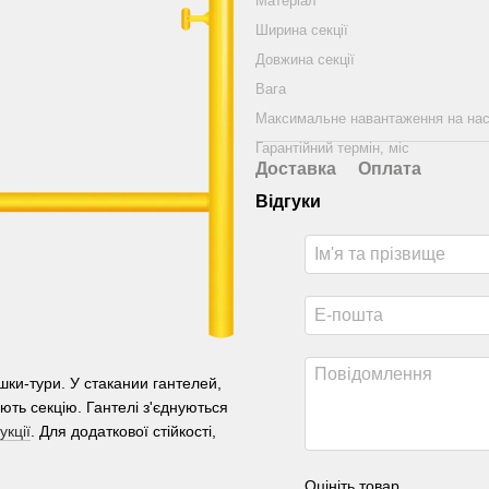
Матеріал
Ширина секції
Довжина секції
Вага
Максимальне навантаження на на
Гарантійний термін, міс
Доставка
Оплата
Відгуки
шки-тури. У стакании гантелей,
ть секцію. Гантелі з'єднуються
укції
. Для додаткової стійкості,
Оцініть товар