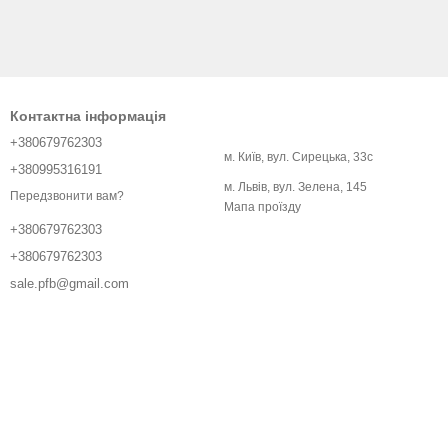
Контактна інформація
+380679762303
м. Київ, вул. Сирецька, 33с
+380995316191
м. Львів, вул. Зелена, 145
Передзвонити вам?
Мапа проїзду
+380679762303
+380679762303
sale.pfb@gmail.com