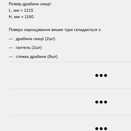
Розмір драбини секції:
L, мм = 1215
Н, мм = 1160
Поверх нарощування вишки тури складається з:
драбина секції (2шт)
гантель (2шт)
стяжка драбини (8шт)