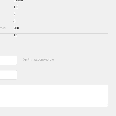
Сталь
1.2
2
8
стил
200
12
Увійти за допомогою