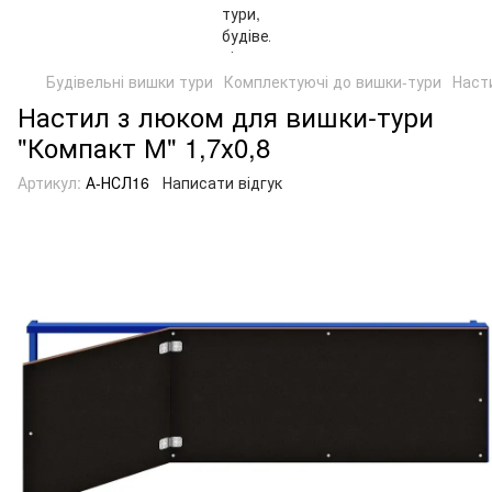
Будівельні вишки тури
Комплектуючі до вишки-тури
Наст
Настил з люком для вишки-тури
"Компакт М" 1,7х0,8
Артикул:
А-НСЛ16
Написати відгук