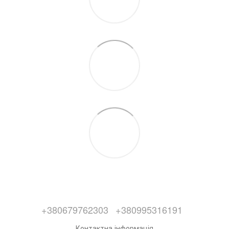
+380679762303
+380995316191
Контактна інформація