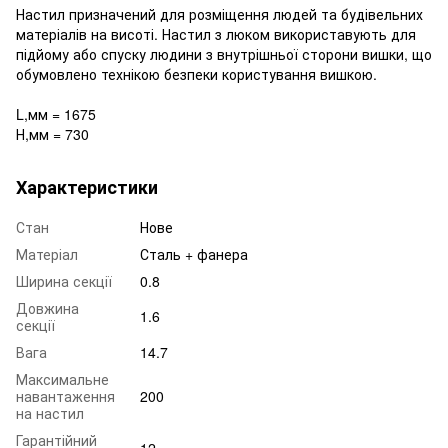
Настил призначений для розміщення людей та будівельних
матеріалів на висоті. Настил з люком використавують для
підйому або спуску людини з внутрішньої сторони вишки, що
обумовлено технікою безпеки користування вишкою.
L,мм = 1675
Н,мм = 730
Характеристики
Стан
Нове
Матеріал
Сталь + фанера
Ширина секції
0.8
Довжина
1.6
секції
Вага
14.7
Максимальне
навантаження
200
на настил
Гарантійний
12