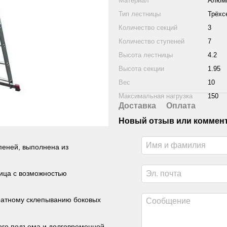
Материал
Алюм
Тип лестницы
Трёхс
Количество секций
3
Количество ступеней
7
Высота лестницы
4.2
Высота секции
1.95
Вес
10
Максимальная нагрузка
150
Доставка
Оплата
Новый отзыв или коммен
пеней, выполнена из
ница с возможностью
кратному склепыванию боковых
ого подъема и долговременной