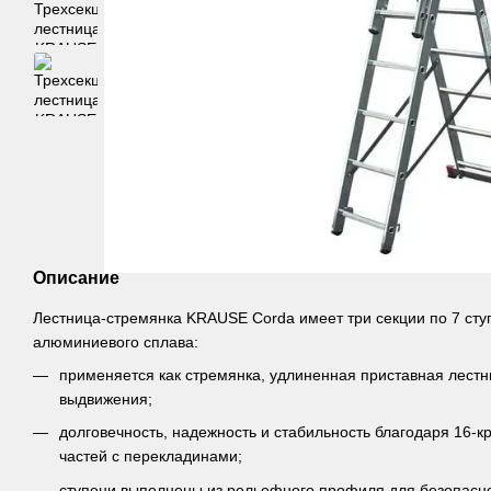
Описание
Лестница-стремянка KRAUSE Corda имеет три секции по 7 сту
алюминиевого сплава:
применяется как стремянка, удлиненная приставная лест
выдвижения;
долговечность, надежность и стабильность благодаря 16-
частей с перекладинами;
ступени выполнены из рельефного профиля для безопасн