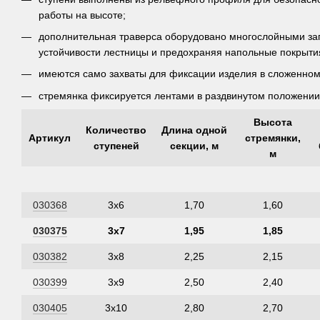
работы на высоте;
дополнительная траверса оборудовано многослойными з
устойчивости лестницы и предохраняя напольные покрыти
имеются само захваты для фиксации изделия в сложенном
стремянка фиксируется лентами в раздвинутом положении
Высота
Количество
Длина одной
Артикул
стремянки,
ступеней
секции, м
м
030368
3х6
1,70
1,60
030375
3х7
1,95
1,85
030382
3х8
2,25
2,15
030399
3х9
2,50
2,40
030405
3х10
2,80
2,70