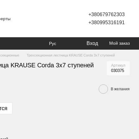
+380679762303
ферты
+380995316191
Вход
Мой заказ
Рус
хсекционные
Трехсекционная лестница KRAUSE Corda 3x7 ступеней
ица KRAUSE Corda 3x7 ступеней
Артикул
030375
В желания
тся