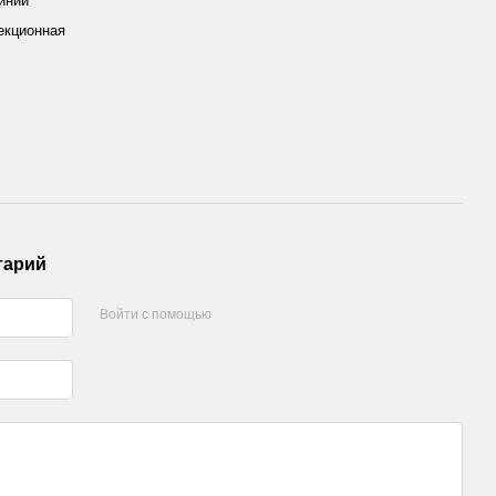
иний
екционная
тарий
Войти с помощью