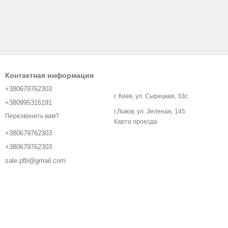
Контактная информация
+380679762303
г. Киев, ул. Сырецкая, 33с
+380995316191
г.Львов, ул. Зеленая, 145
Перезвонить вам?
Карта проезда
+380679762303
+380679762303
sale.pfb@gmail.com