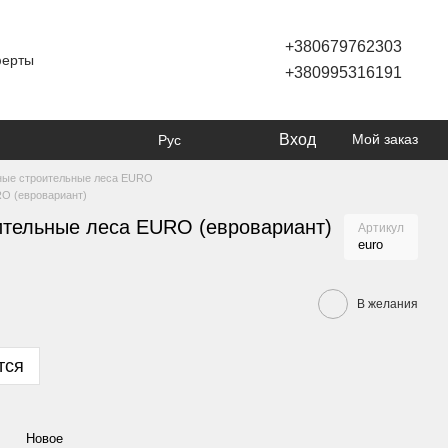
+380679762303
ферты
+380995316191
Вход
Мой заказ
Рус
ые строительные леса EURO
O (евровариант)
ительные леса EURO (евровариант)
Артикул
euro
В желания
тся
Новое