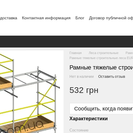
 доставка
Контактная информация
Блог
Договор публичной о
Главная
Леса строительные
Рамн
Рамные тяжелые строительные леса EUR
Рамные тяжелые стро
Нет в наличии
Оставить отзыв
532 грн
Сообщить, когда появи
Характеристики
Состояние