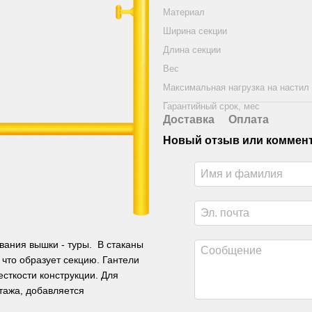
Материал
Ширина секции
Длина секции
Вес
Максимальная нагрузка на настил
Гарантийный срок, мес
Доставка
Оплата
Новый отзыв или коммен
вания вышки - туры. В стаканы
 что образует секцию. Гантели
сткости конструкции. Для
тажа, добавляется