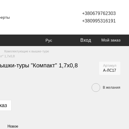
+380679762303
ферты
+380995316191
Вход
Мой заказ
Рус
Комплектующие к вышке-туре
т" 1,7х0,8
ышки-туры "Компакт" 1,7х0,8
Артикул
А-ЛС17
В желания
каз
Новое