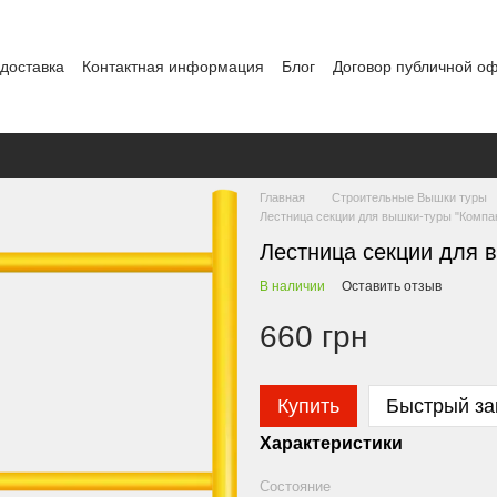
 доставка
Контактная информация
Блог
Договор публичной о
Главная
Строительные Вышки туры
Лестница секции для вышки-туры "Компак
Лестница секции для в
В наличии
Оставить отзыв
660 грн
Купить
Быстрый за
Характеристики
Состояние